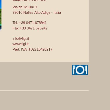
Via dei Mulini 9
39010
Nalles
Alto Adige - Italia
Tel.
+39 0471 678941
Fax
+39 0471 675242
info@figl.it
www.figl.it
Part. IVA IT02716420217