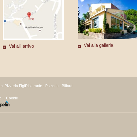
Vai alla galleria
Vai all' arrivo
t Pizzeria FiglRistorante - Pizzeria - Billard
p
|
Cookie