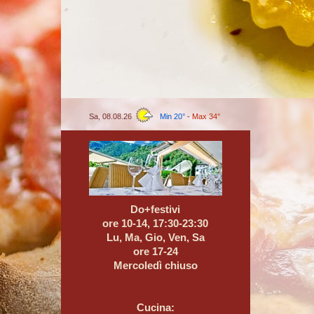
Sa, 08.08.26
Min 20°
-
Max 34°
Do+festivi
ore 10-14, 17:30-23:30
Lu, Ma, Gio, Ven, Sa
ore 17-24
Mercoledì chiuso
Cucina: