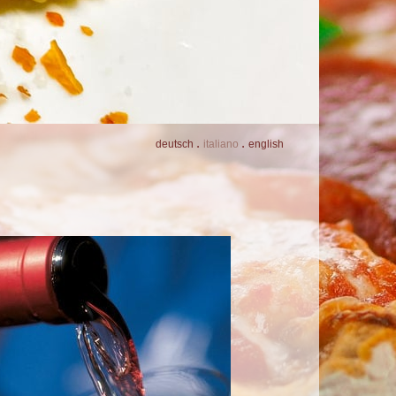
.
.
de
utsch
it
aliano
en
glish