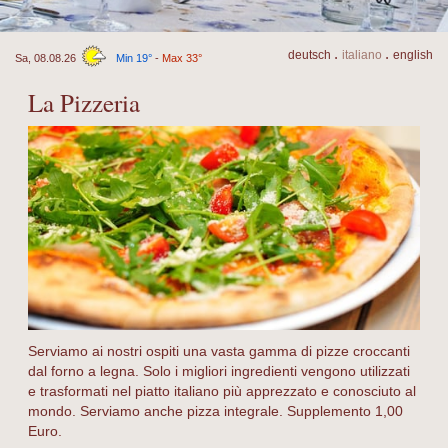
.
.
de
utsch
it
aliano
en
glish
Sa, 08.08.26
Min 19°
-
Max 33°
La Pizzeria
Serviamo ai nostri ospiti una vasta gamma di pizze croccanti
dal forno a legna. Solo i migliori ingredienti vengono utilizzati
e trasformati nel piatto italiano più apprezzato e conosciuto al
mondo. Serviamo anche pizza integrale. Supplemento 1,00
Euro.