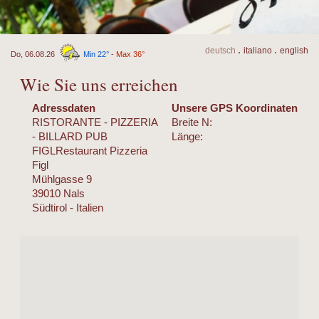
.
.
de
utsch
it
aliano
en
glish
Do, 06.08.26
Min 22°
-
Max 36°
Wie Sie uns erreichen
Adressdaten
Unsere GPS Koordinaten
RISTORANTE - PIZZERIA
Breite N:
- BILLARD PUB
Länge:
FIGLRestaurant Pizzeria
Figl
Mühlgasse 9
39010 Nals
Südtirol - Italien