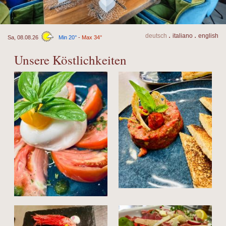
.
.
de
utsch
it
aliano
en
glish
Sa, 08.08.26
Min 20°
-
Max 34°
Unsere Köstlichkeiten